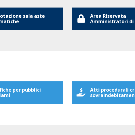
otazione sala aste
Area Riservata
matiche
Amministratori di
fiche per pubblici
Atti procedurali cr
lami
sovraindebitamen