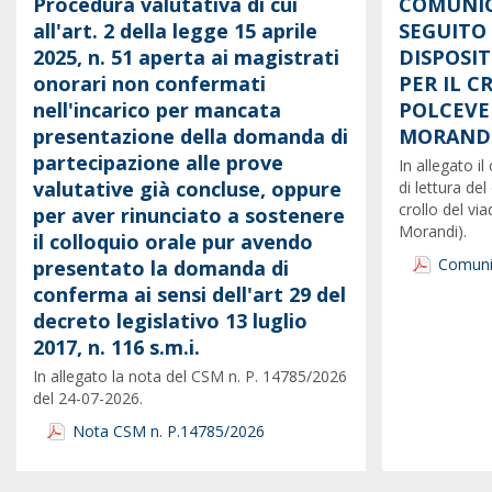
Procedura valutativa di cui
COMUNIC
all'art. 2 della legge 15 aprile
SEGUITO
2025, n. 51 aperta ai magistrati
DISPOSI
onorari non confermati
PER IL 
nell'incarico per mancata
POLCEVE
presentazione della domanda di
MORANDI
partecipazione alle prove
In allegato 
valutative già concluse, oppure
di lettura del
crollo del vi
per aver rinunciato a sostenere
Morandi).
il colloquio orale pur avendo
Comunic
presentato la domanda di
conferma ai sensi dell'art 29 del
decreto legislativo 13 luglio
2017, n. 116 s.m.i.
In allegato la nota del CSM n. P. 14785/2026
del 24-07-2026.
Nota CSM n. P.14785/2026