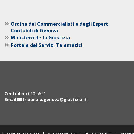
Ordine dei Commercialisti e degli Esperti
Contabili di Genova
Ministero della Giustizia
Portale dei Servizi Telematici
Centralino
010 5691
Email
tribunale.genova@giustizia.it
|
|
|
|
MAPPA DEL SITO
ACCESSIBILITÀ
NOTE LEGALI
AMMIN