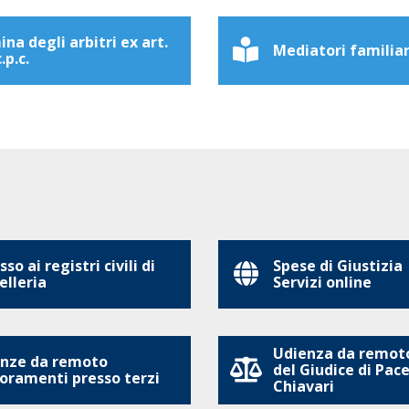
na degli arbitri ex art.
Mediatori familiar
.p.c.
so ai registri civili di
Spese di Giustizia
elleria
Servizi online
Udienza da remoto
nze da remoto
del Giudice di Pace
oramenti presso terzi
Chiavari