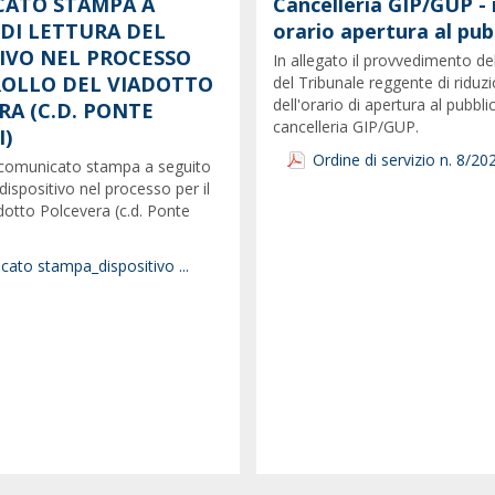
ATO STAMPA A
Cancelleria GIP/GUP - 
 DI LETTURA DEL
orario apertura al pub
TIVO NEL PROCESSO
In allegato il provvedimento de
CROLLO DEL VIADOTTO
del Tribunale reggente di riduz
dell'orario di apertura al pubbli
RA (C.D. PONTE
cancelleria GIP/GUP.
)
Ordine di servizio n. 8/20
il comunicato stampa a seguito
 dispositivo nel processo per il
adotto Polcevera (c.d. Ponte
ato stampa_dispositivo ...