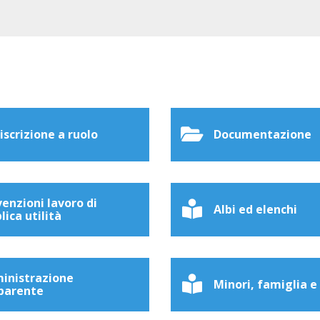
 iscrizione a ruolo
Documentazione
enzioni lavoro di
Albi ed elenchi
lica utilità
inistrazione
Minori, famiglia e
parente