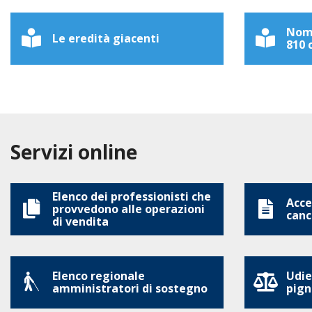
Nomi
Le eredità giacenti
810 c
Servizi online
Elenco dei professionisti che
Acces
provvedono alle operazioni
canc
di vendita
Elenco regionale
Udie
amministratori di sostegno
pign