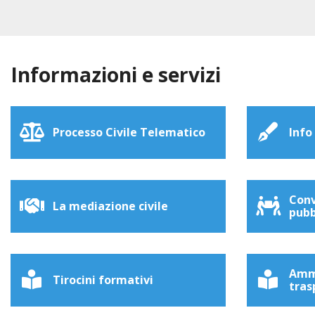
Informazioni e servizi
Processo Civile Telematico
Info
Conv
La mediazione civile
pubb
Amm
Tirocini formativi
tras