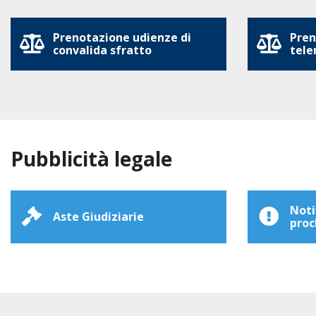
Prenotazione udienze di
Pren
convalida sfratto
tele
Pubblicità legale
Noti
Aste Giudiziarie
proc