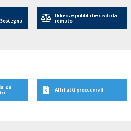
Udienze pubbliche civili da
 Sostegno
remoto
isi da
Altri atti procedurali
to